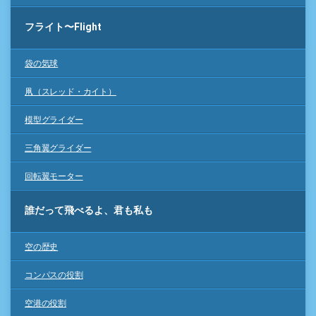
フライト〜Flight
袋の気球
凧（スレッド・カイト）
模型グライダー
三角翼グライダー
回転翼モーター
誰だって飛べるよ、君も私も
空の歴史
コンパスの役割
空港の役割